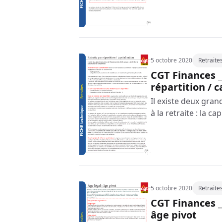
5 octobre 2020
Retraite
CGT Finances _
répartition / c
Il existe deux gra
à la retraite : la ca
5 octobre 2020
Retraite
CGT Finances _
âge pivot