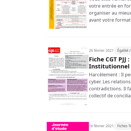
votre entrée en for
organiser au mieux
avant votre format
26 février 2021
Égalité 
Fiche CGT PJJ 
Institutionnel
Harcèlement : Il p
cyber. Les relation
contradictions. Il f
collectif de concili
16 février 2021
Fiches 