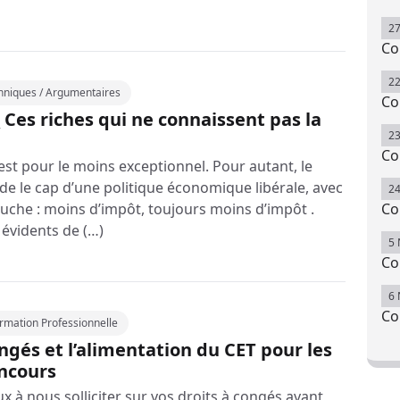
2
Co
2
hniques / Argumentaires
Co
 Ces riches qui ne connaissent pas la
2
Co
est pour le moins exceptionnel. Pour autant, le
 le cap d’une politique économique libérale, avec
2
ouche : moins d’impôt, toujours moins d’impôt .
Co
 évidents de (…)
5
Co
6
Co
ormation Professionnelle
ongés et l’alimentation du CET pour les
oncours
 à nous solliciter sur vos droits à congés avant