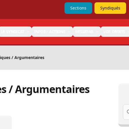
Sections
Syndiqués
LE SYNDICAT
INFOS / ACTIONS
MISSIONS
VOS DROITS
iques / Argumentaires
es / Argumentaires
Se