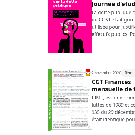
Journée d’étud
La dette publique o
du COVID fait grim
utilisée pour justi
effectifs publics. P
2 novembre 2020
Rémun
CGT Finances _
mensuelle de t
L’IMT, est une prim
luttes de 1989 et co
935 du 29 décembre
était identique pou