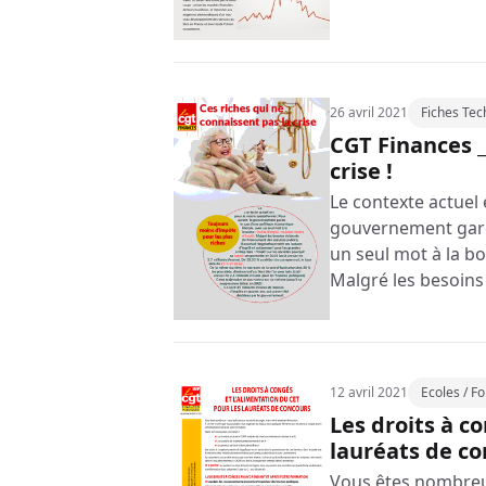
26 avril 2021
Fiches Tec
CGT Finances _
crise !
Le contexte actuel 
gouvernement garde
un seul mot à la b
Malgré les besoins
12 avril 2021
Ecoles / F
Les droits à c
lauréats de c
Vous êtes nombreux