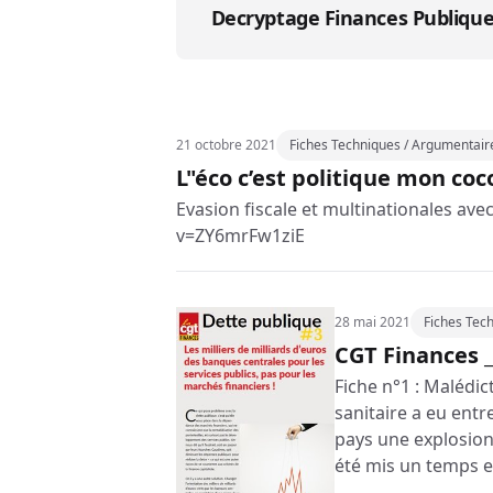
Decryptage Finances Publiqu
21 octobre 2021
Fiches Techniques / Argumentair
L"éco c’est politique mon coc
Evasion fiscale et multinationales a
v=ZY6mrFw1ziE
28 mai 2021
Fiches Tec
CGT Finances _
Fiche n°1 : Malédic
sanitaire a eu entr
pays une explosion 
été mis un temps e