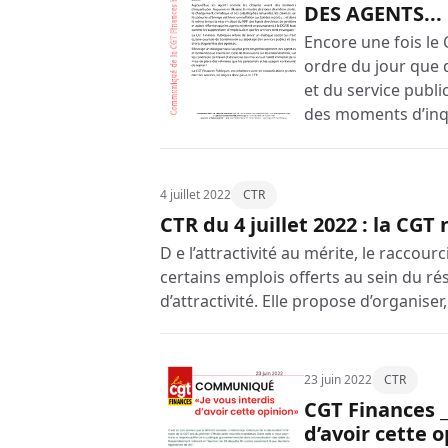
DES AGENTS...
Encore une fois le
ordre du jour que 
et du service publi
des moments d’inqu
4 juillet 2022
CTR
CTR du 4 juillet 2022 : la CGT
D e l’attractivité au mérite, le raccour
certains emplois offerts au sein du r
d’attractivité. Elle propose d’organis
23 juin 2022
CTR
CGT Finances _
d’avoir cette o