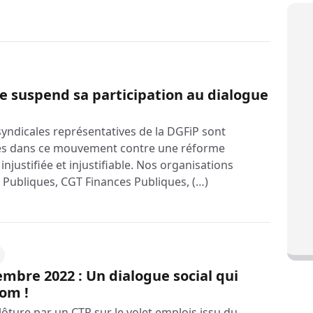
le suspend sa participation au dialogue
syndicales représentatives de la DGFiP sont
tes dans ce mouvement contre une réforme
 injustifiée et injustifiable. Nos organisations
s Publiques, CGT Finances Publiques, (…)
mbre 2022 : Un dialogue social qui
nom !
ôture par un CTR sur le volet emplois issu du