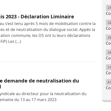
2
Co
s 2023 - Déclaration Liminaire
2
u s’est tenu aprés 5 mois de mobilisation contre la
Co
es et de neutralisation du dialogue social. Appès la
ration commune, les OS ont lu leurs déclarations
2
FiP) Les (…)
Co
2
Co
5
Co
ale demande de neutralisation du
6
l
Co
syndicale au directeur pour la neutralisation du
 semaine du 13 au 17 mars 2023