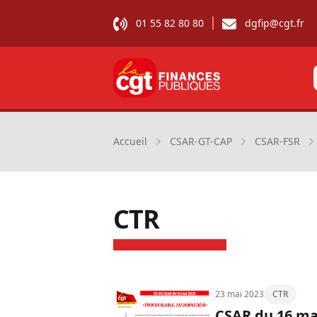
01 55 82 80 80
dgfip@cgt.fr
CGT Finances publiques
Accueil
CSAR-GT-CAP
CSAR-FSR
CTR
23 mai 2023
CTR
CSAR du 16 mai