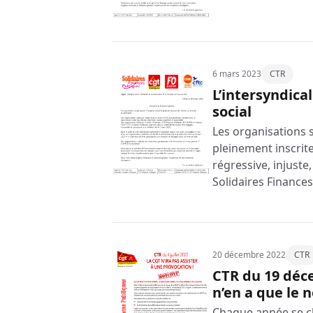
6 mars 2023
CTR
L’intersyndica
social
Les organisations 
pleinement inscri
régressive, injuste,
Solidaires Finance
20 décembre 2022
CTR
CTR du 19 déce
n’en a que le 
Chaque année se cl