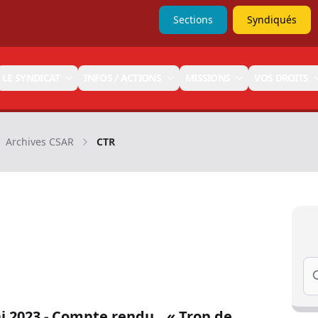
Sections
Syndiqués
LE SYNDICAT
INFOS / ACTIONS
MISSIONS
VOS DROITS
Archives CSAR
CTR
Se
 2023 - Compte rendu _ « Trop de