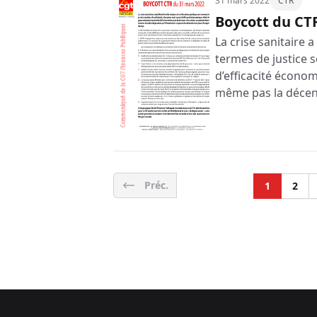
31 mars 2022
CTR
Boycott du CT
La crise sanitaire 
termes de justice s
d’efficacité écon
même pas la décen
Préc.
1
2
Footer