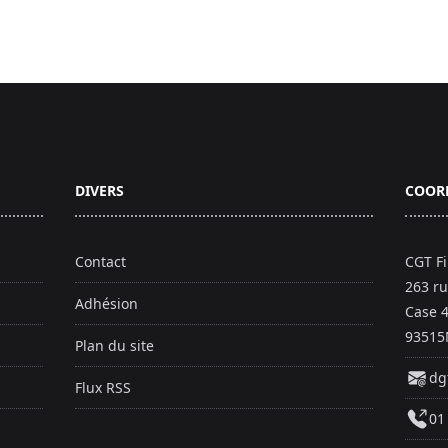
DIVERS
COOR
Contact
CGT F
263 ru
Adhésion
Case 
93515
Plan du site
dg
Flux RSS
01