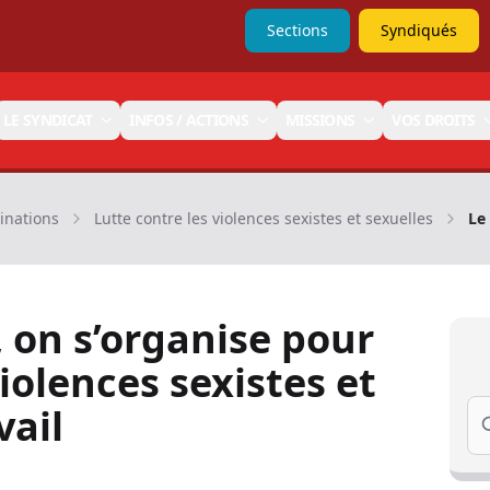
Sections
Syndiqués
LE SYNDICAT
INFOS / ACTIONS
MISSIONS
VOS DROITS
minations
Lutte contre les violences sexistes et sexuelles
Le
 on s’organise pour
iolences sexistes et
Se
vail