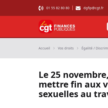
01 55 82 80 80
dgfip@cgt.fr
CGT Finances publiques
Accueil
Vos droits
Égalité / Discri
Le 25 novembre,
mettre fin aux v
sexuelles au tra