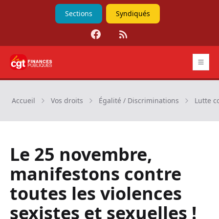
Sections
Syndiqués
Facebook
RSS
CGT Finances publiques
Accueil
Vos droits
Égalité / Discriminations
Lutte c
Le 25 novembre,
manifestons contre
toutes les violences
sexistes et sexuelles !