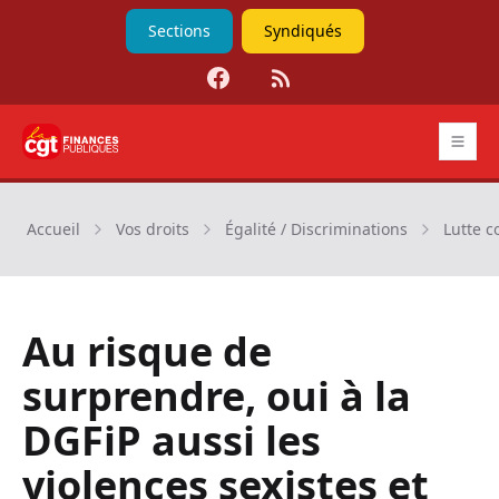
Sections
Syndiqués
Facebook
RSS
CGT Finances publiques
Accueil
Vos droits
Égalité / Discriminations
Lutte c
Au risque de
surprendre, oui à la
DGFiP aussi les
violences sexistes et