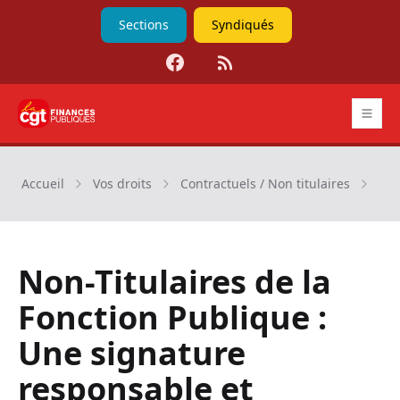
Sections
Syndiqués
Facebook
RSS
CGT Finances publiques
Accueil
Vos droits
Contractuels / Non titulaires
Non
Non-Titulaires de la
Fonction Publique :
Une signature
responsable et