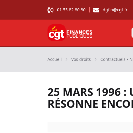
01 55 82 80 80
dgfip@cgt.fr
CGT Finances publiques
Accueil
Vos droits
Contractuels / N
25 MARS 1996 :
RÉSONNE ENCO