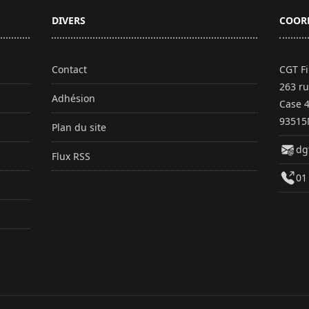
DIVERS
COOR
Contact
CGT F
263 ru
Adhésion
Case 
93515
Plan du site
dg
Flux RSS
01