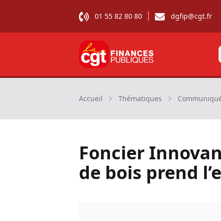
01 55 82 80 80
dgfip@cgt.fr
CGT Finances publiques
Accueil
Thématiques
Communiqué
Foncier Innovan
de bois prend l’e