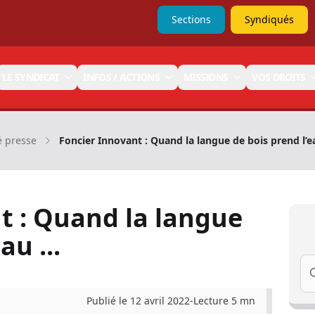
Sections
Syndiqués
LE SYNDICAT
INFOS / ACTIONS
MISSIONS
VOS DROITS
 presse
Foncier Innovant : Quand la langue de bois prend l’ea
t : Quand la langue
au ...
Se
Publié le 12 avril 2022
-
Lecture 5 mn