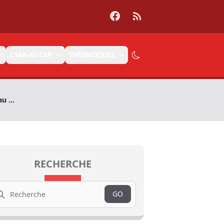
Facebook
RSS
CSAR-GT-CAP
THÉMATIQUES
u ...
RECHERCHE
arch
GO