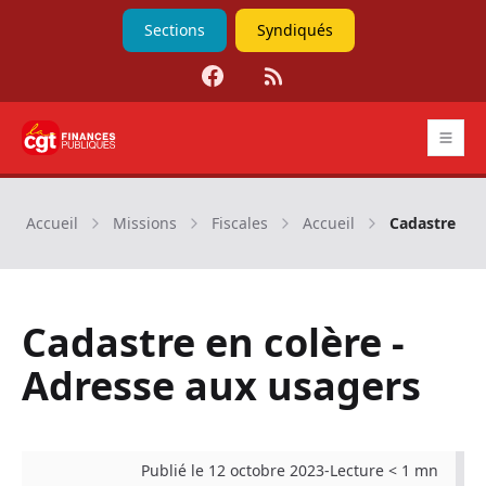
Sections
Syndiqués
Facebook
RSS
CGT Finances publiques
Accueil
Missions
Fiscales
Accueil
Cadastre en 
Cadastre en colère -
Adresse aux usagers
Publié le 12 octobre 2023
-
Lecture < 1 mn