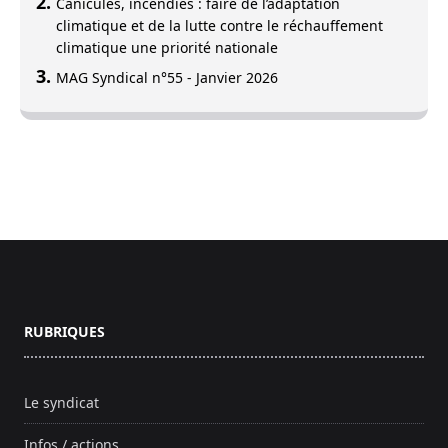
Canicules, incendies : faire de l’adaptation
climatique et de la lutte contre le réchauffement
climatique une priorité nationale
MAG Syndical n°55 - Janvier 2026
Footer
RUBRIQUES
Le syndicat
Infos / actions