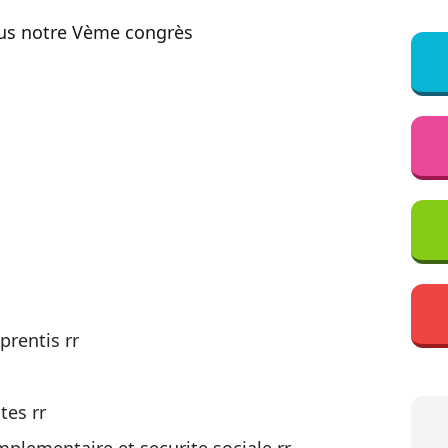
ssus notre Vème congrès
prentis rr
ites rr