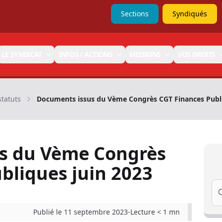
Sections
Syndiqués
LE SYNDICAT
INFOS / ACTIONS
MISSIONS
VOS DROITS
statuts
Documents issus du Vème Congrès CGT Finances Publi
s du Vème Congrès
bliques juin 2023
Se
Publié le 11 septembre 2023
-
Lecture < 1 mn