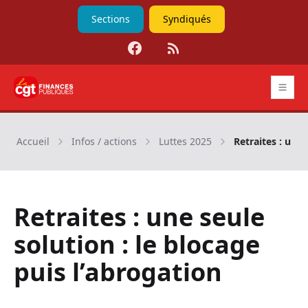
Sections
Syndiqués
Facebook
RSS
CGT Finances publiques
Accueil
Infos / actions
Luttes 2025
Retraites : une 
Retraites : une seule
solution : le blocage
puis l’abrogation