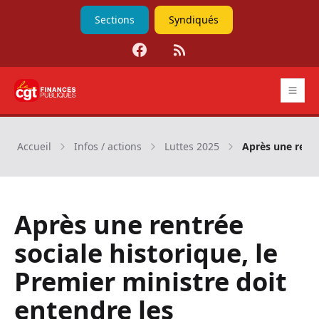
Sections
Syndiqués
Facebook
RSS
CGT Finances publiques
Accueil
Infos / actions
Luttes 2025
Après une rentré
Après une rentrée
sociale historique, le
Premier ministre doit
entendre les