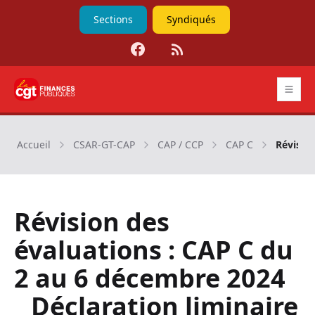
Sections
Syndiqués
Facebook
RSS
CGT Finances publiques
Accueil
CSAR-GT-CAP
CAP / CCP
CAP C
Révision
Révision des
évaluations : CAP C du
2 au 6 décembre 2024
_ Déclaration liminaire