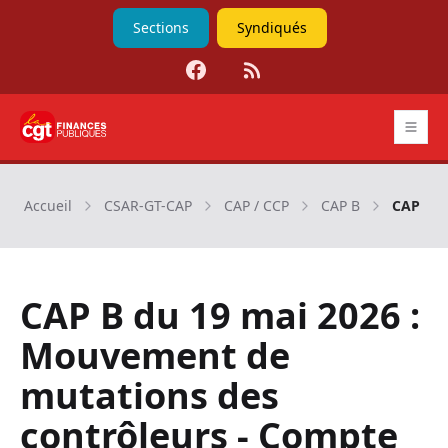
Sections
Syndiqués
Facebook
RSS
CGT Finances publiques
Accueil
CSAR-GT-CAP
CAP / CCP
CAP B
CAP B d
CAP B du 19 mai 2026 :
Mouvement de
mutations des
contrôleurs - Compte