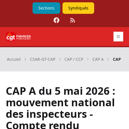
Sections
Syndiqués
Facebook
RSS
CGT Finances publiques
Accueil
CSAR-GT-CAP
CAP / CCP
CAP A
CAP A d
CAP A du 5 mai 2026 :
mouvement national
des inspecteurs -
Compte rendu