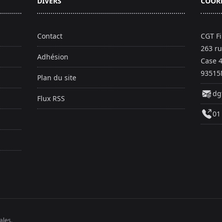
DIVERS
COOR
Contact
CGT F
263 ru
Adhésion
Case 
93515
Plan du site
dg
Flux RSS
01
ales
.