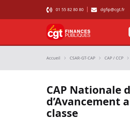
01 55 82 80 80
dgfip@cgt.fr
CGT Finances publiques
Accueil
CSAR-GT-CAP
CAP / CCP
CAP Nationale 
d’Avancement a
classe