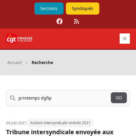
Sections
Syndiqués
Facebook
RSS
CGT Finances publiques
Accueil
Recherche
Search
GO
24 juin 2021
Actions intersyndicale rentrée 2021
Tribune intersyndicale envoyée aux