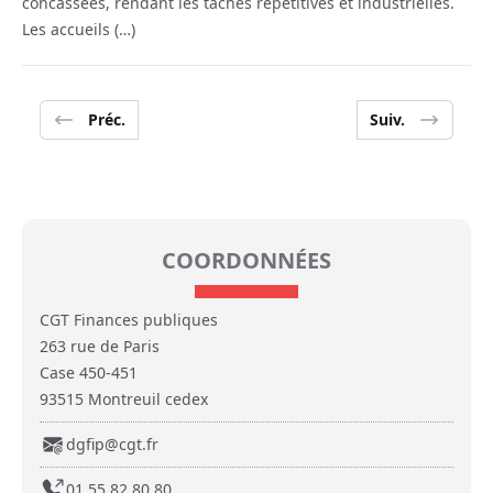
concassées, rendant les tâches répétitives et industrielles.
Les accueils (…)
Préc.
Suiv.
COORDONNÉES
CGT Finances publiques
263 rue de Paris
Case 450-451
93515 Montreuil cedex
dgfip@cgt.fr
01 55 82 80 80